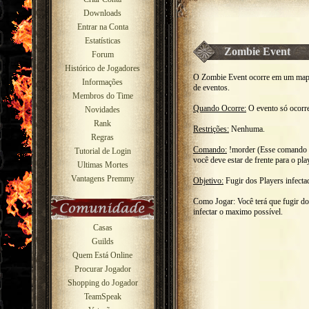
Downloads
Entrar na Conta
Estatísticas
Zombie Event
Forum
Histórico de Jogadores
O Zombie Event ocorre em um mapa 
Informações
de eventos.
Membros do Time
Quando Ocorre:
O evento só ocorr
Novidades
Rank
Restrições:
Nenhuma.
Regras
Comando:
!morder (Esse comando fa
Tutorial de Login
você deve estar de frente para o pla
Ultimas Mortes
Vantagens Premmy
Objetivo:
Fugir dos Players infectad
Como Jogar: Você terá que fugir dos
infectar o maximo possível.
Casas
Guilds
Quem Está Online
Procurar Jogador
Shopping do Jogador
TeamSpeak