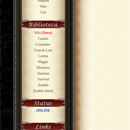
Votações
Wars
Cast
Wiki
(Novo)
Castelo
Comandos
Guia de Loot
Loteria
Magias
Monstros
Sistemas
Survival
Zombie
Zombie Attack
.:
ONLINE
:.