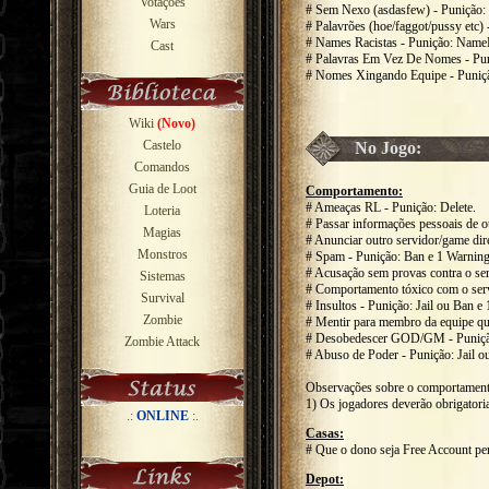
Votações
# Sem Nexo (asdasfew) - Punição
Wars
# Palavrões (hoe/faggot/pussy etc
# Names Racistas - Punição: Name
Cast
# Palavras Em Vez De Nomes - Pu
# Nomes Xingando Equipe - Puniçã
Wiki
(Novo)
Castelo
No Jogo:
Comandos
Guia de Loot
Comportamento:
# Ameaças RL - Punição: Delete.
Loteria
# Passar informações pessoais de ou
Magias
# Anunciar outro servidor/game dir
Monstros
# Spam - Punição: Ban e 1 Warning
# Acusação sem provas contra o ser
Sistemas
# Comportamento tóxico com o servi
Survival
# Insultos - Punição: Jail ou Ban e
Zombie
# Mentir para membro da equipe qu
# Desobedescer GOD/GM - Punição:
Zombie Attack
# Abuso de Poder - Punição: Jail o
Observações sobre o comportament
1) Os jogadores deverão obrigator
.:
ONLINE
:.
Casas:
# Que o dono seja Free Account per
Depot: