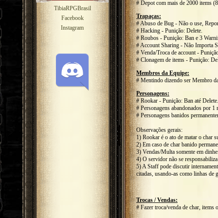
# Depot com mais de 2000 items (8
TibiaRPGBrasil
Trapaças:
Facebook
# Abuso de Bug - Não o use, Repor
Instagram
# Hacking - Punição: Delete.
# Roubos - Punição: Ban e 3 Warnin
# Account Sharing - Não Importa S
# Venda/Troca de account - Punição
# Clonagem de items - Punição: De
Membros da Equipe:
# Mentindo dizendo ser Membro da
Personagens:
# Rookar - Punição: Ban até Delete
# Personagens abandonados por 1 m
# Personagens banidos permanentem
Observações gerais:
1) Rookar é o ato de matar o char s
2) Em caso de char banido permanen
3) Vendas/Multa somente em dinhei
4) O servidor não se responsabiliz
5) A Staff pode discutir internamen
citadas, usando-as como linhas de 
Trocas / Vendas:
# Fazer troca/venda de char, items o