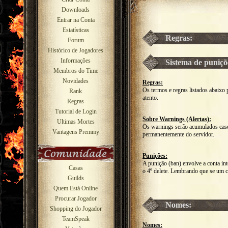
Downloads
Entrar na Conta
Estatísticas
Regras:
Forum
Histórico de Jogadores
Informações
Sistema de puniçõ
Membros do Time
Novidades
Regras:
Os termos e regras listados abaixo
Rank
atento.
Regras
Tutorial de Login
Sobre Warnings (Alertas):
Ultimas Mortes
Os warnings serão acumulados caso
Vantagens Premmy
permanentemente do servidor.
Punições:
A punição (ban) envolve a conta int
Casas
o 4º delete. Lembrando que se um cha
Guilds
Quem Está Online
Procurar Jogador
Nomes:
Shopping do Jogador
TeamSpeak
Nomes: