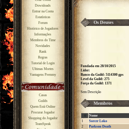
Downloads
Entrar na Conta
Estatísticas
Os Deuses
Forum
Histórico de Jogadores
Informações
Membros do Time
Novidades
Rank
Regras
Tutorial de Login
Fundada em 28/10/2015
Ultimas Mortes
Lider:
Vantagens Premmy
Banco da Guild: 5114300 gps
Level da Guild: 275
Força da Guild: 1371
Sem Descrição
Casas
Guilds
Membros
Quem Está Online
Procurar Jogador
Nome
Shopping do Jogador
1
Sorcer Loko
TeamSpeak
2
Parkson Death