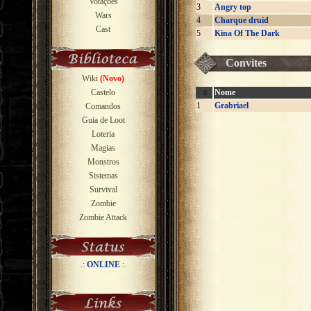
Votações
3
Angry top
Wars
4
Charque druid
Cast
5
Kina Of The Dark
Convites
Wiki
(Novo)
Castelo
Nome
1
Grabriael
Comandos
Guia de Loot
Loteria
Magias
Monstros
Sistemas
Survival
Zombie
Zombie Attack
.:
ONLINE
:.