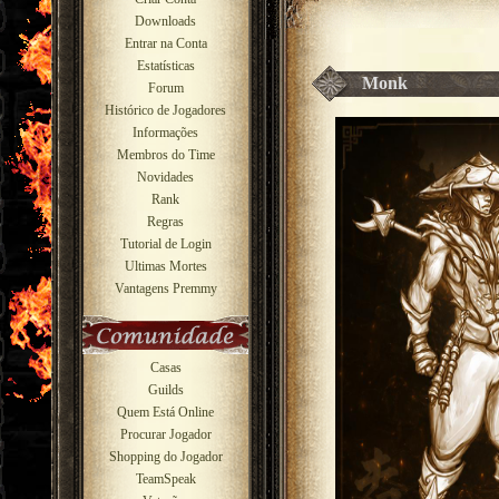
Downloads
Entrar na Conta
Estatísticas
Monk
Forum
Histórico de Jogadores
Informações
Membros do Time
Novidades
Rank
Regras
Tutorial de Login
Ultimas Mortes
Vantagens Premmy
Casas
Guilds
Quem Está Online
Procurar Jogador
Shopping do Jogador
TeamSpeak