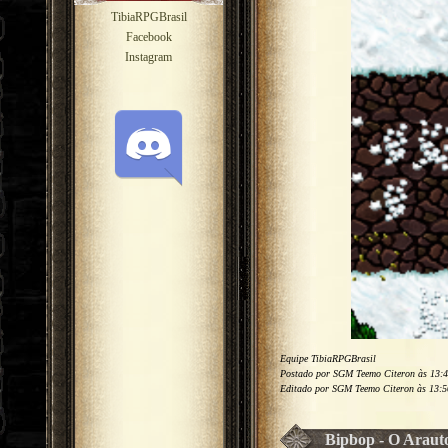
TibiaRPGBrasil
Facebook
Instagram
Equipe TibiaRPGBrasil
Postado por SGM Teemo Citeron às 13:4
Editado por SGM Teemo Citeron às 13:5
Bipbop - O Araut