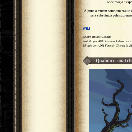
onde magia e espa
Alguns o temem como um arauto da
será substituída pela suprem
Wiki
Equipe TibiaRPGBrasil
Postado por ADM Faramir Citeron às 21
Editado por ADM Faramir Citeron às 21
Quando o sinal ch