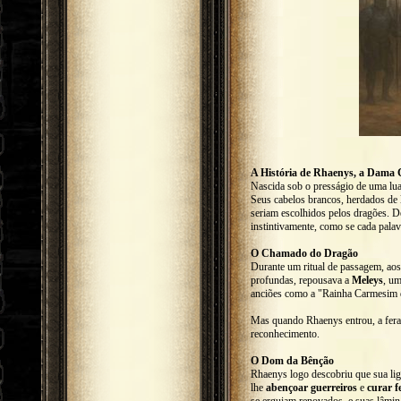
A História de Rhaenys, a Dama
Nascida sob o presságio de uma lu
Seus cabelos brancos, herdados de 
seriam escolhidos pelos dragões. D
instintivamente, como se cada pala
O Chamado do Dragão
Durante um ritual de passagem, aos
profundas, repousava a
Meleys
, um
anciões como a "Rainha Carmesim d
Mas quando Rhaenys entrou, a fera
reconhecimento.
O Dom da Bênção
Rhaenys logo descobriu que sua lig
lhe
abençoar guerreiros
e
curar f
se erguiam renovados, e suas lâmi