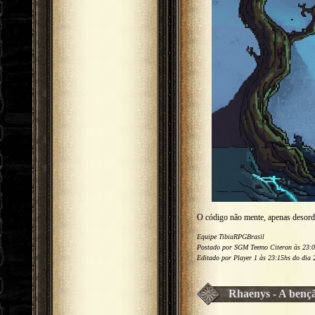
O código não mente, apenas desord
Equipe TibiaRPGBrasil
Postado por SGM Teemo Citeron às 23:0
Editado por Player 1 às 23:15hs do dia 
Rhaenys - A benç