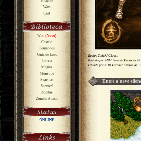
Votações
Wars
Cast
Wiki
(Novo)
Castelo
Comandos
Guia de Loot
Equipe TibiaRPGBrasil
Postado por ADM Faramir Danae às 10:
Loteria
Editado por ADM Faramir Citeron às 10
Magias
Monstros
Sistemas
Entre a neve silen
Survival
Zombie
Zombie Attack
.:
ONLINE
:.