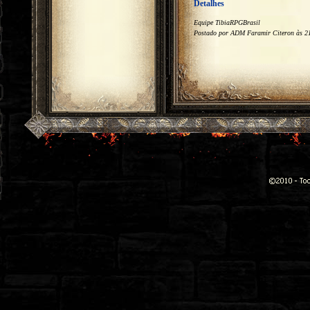
Detalhes
Equipe TibiaRPGBrasil
Postado por ADM Faramir Citeron às 21