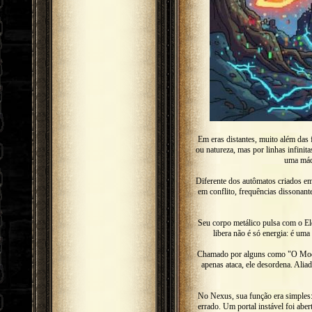
Em eras distantes, muito além das 
ou natureza, mas por linhas infini
uma máqu
Diferente dos autômatos criados em
em conflito, frequências dissonante
Seu corpo metálico pulsa com o El
libera não é só energia: é um
Chamado por alguns como "O Modera
apenas ataca, ele desordena. Ali
No Nexus, sua função era simples: 
errado. Um portal instável foi abe